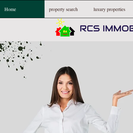
Home
property search
luxury properties