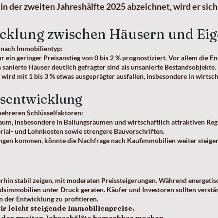
 in der zweiten Jahreshälfte 2025 abzeichnet, wird er si
wicklung zwischen Häusern und 
e nach Immobilientyp:
 ein geringer Preisanstieg von 0 bis 2 % prognostiziert. Vor allem die 
 sanierte Häuser deutlich gefragter sind als unsanierte Bestandsobjekte.
ird mit 1 bis 3 % etwas ausgeprägter ausfallen, insbesondere in wirtsch
isentwicklung
mehreren Schlüsselfaktoren:
, insbesondere in Ballungsräumen und wirtschaftlich attraktiven Reg
ial- und Lohnkosten sowie strengere Bauvorschriften.
ngen kommen, könnte die Nachfrage nach Kaufimmobilien weiter steigen 
hin stabil zeigen, mit moderaten Preissteigerungen. Während energetis
dsimmobilien unter Druck geraten. Käufer und Investoren sollten verstär
n der Entwicklung zu profitieren.
r leicht steigende Immobilienpreise.