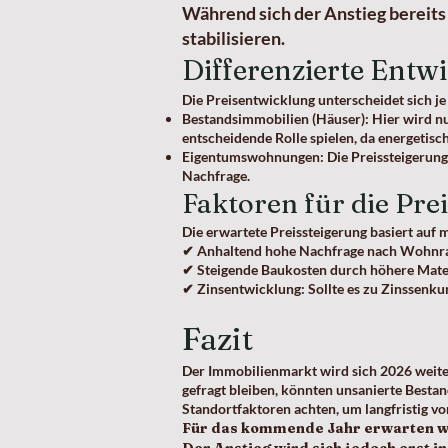
Während sich der Anstieg bereits
stabilisieren.
Differenzierte Ent
Die Preisentwicklung unterscheidet sich j
Bestandsimmobilien (Häuser): Hier wird nur
entscheidende Rolle spielen, da energetisch
Eigentumswohnungen: Die Preissteigerung w
Nachfrage.
Faktoren für die Pre
Die erwartete Preissteigerung basiert auf 
✔ Anhaltend hohe Nachfrage nach Wohnraum
✔ Steigende Baukosten durch höhere Mater
✔ Zinsentwicklung: Sollte es zu Zinssenku
Fazit
Der Immobilienmarkt wird sich 2026 weiter
gefragt bleiben, könnten unsanierte Bestan
Standortfaktoren achten, um langfristig vo
Für das kommende Jahr erwarten wi