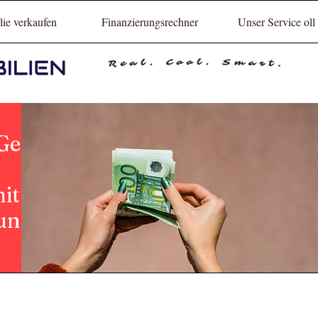
ie verkaufen
Finanzierungsrechner
Unser Service oll
Geld
!
it
ung,,