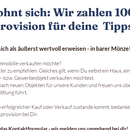
hnt sich: Wir zahlen 10
ovision für deine Tipp
ch als äußerst wertvoll erweisen - in barer Münze
Immobilie verkaufen möchte?
er zu empfehlen. Gleiches gilt, wenn Du selbst ein Haus, e
e- bzw. Gewerbeobjekt verkaufen möchtest.
 nach neuen Objekten für unsere Kunden und freuen uns übe
ttlung führt.
 erfolgreicher Kauf oder
Verkauf
zustande kommt, bedanken
sprovision
bei Dir.
 das Kontaktformular - wir melden uns umgehend bei dir!