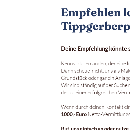
Empfehlen lo
Tippgerberpr
Deine Empfehlung könnte si
Kenn
st du
jemanden, der eine 
Dann scheue nicht, uns als Makl
Grundstück oder gar ein Anlag
Wir sind ständig auf der Suche
der zu einer erfolgreichen Vermi
Wenn durch deinen Kontakt ein
1000
,-
Euro
Netto-Vermittlung
Ruf
uns einfach an oder nutze