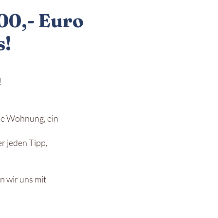
00,- Euro
s!
!
ine Wohnung, ein
r jeden Tipp,
 wir uns mit